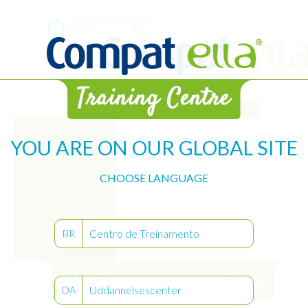
Aller
Formulaire
au
contenu
de
principal
recherche
Bibliothèque
Présentation
YOU ARE ON OUR GLOBAL SITE
Démarrer
Historique des doses
administrées
CHOOSE LANGUAGE
Paramètres
Entretien
Centro de Treinamento
BR
Mode intervalle
Certification
Uddannelsescenter
DA