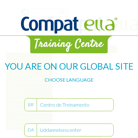
Skip
Search
to
main
form
content
Biblioteka
Omówienie pompy
YOU ARE ON OUR GLOBAL SITE
Rozpoczęcie
Dane historyczne
objętości podanej diety
CHOOSE LANGUAGE
Ustawienia użytkownika
Alarmy
Centro de Treinamento
BR
Czyszczenie obsługa
techniczna pompy
Tryb podaży przerywanej
Uzyskiwanie certyfikatu
Uddannelsescenter
DA