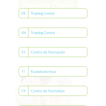
Training Center
DE
Alarmlautstärke
Anna ist Ihre Patientin. Sie wird zur Zeit
Training Centre
EN
zu Hause über eine enterale
Ernähurngssonde ernährt. Anna sagt,
dass der Alarm sehr laut sei, und daher
möchten Sie ihr zeigen, wie sie die
Centro de Formación
ES
Lautstärke anpassen kann..
Koulutuskeskus
FI
Centre de Formation
FR