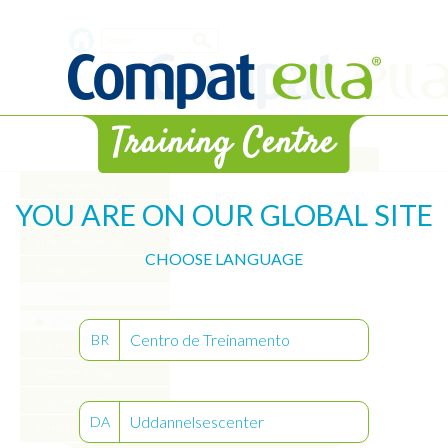
Skip
Search
to
main
form
content
WEB-Bibliothek
Pumpenübersicht
YOU ARE ON OUR GLOBAL SITE
Starten
Ernährungsverlauf
CHOOSE LANGUAGE
Einstellungen
Lernen
Üben
Centro de Treinamento
BR
Alarme
Pflege der Pumpe
Programm „Intervall“
Uddannelsescenter
DA
Zertifikat