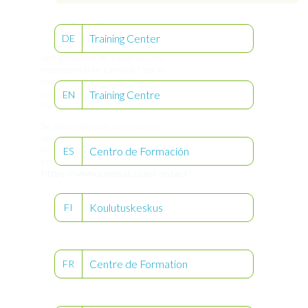
Fale Conosco
Training Center
DE
Seu provedor de saúde ou seu
representante Compat
terão
®
muito gosto em ajudá-lo em
caso de dúvidas, comentários
Training Centre
EN
ou pedidos.
Se ainda não tem um parceiro
de contato dedicado, use
nosso formulário de contato
Centro de Formación
ES
em
https://www.compat.com/contact/
Koulutuskeskus
FI
Centre de Formation
FR