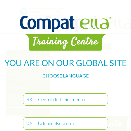
Skip
Search
to
main
form
content
Biblioteca
Visão Geral da bomba
YOU ARE ON OUR GLOBAL SITE
Vamos começar
Histórico do volume
CHOOSE LANGUAGE
Configurações do usuário
Alarmes
Cuidados com a bomba
Centro de Treinamento
BR
Modo Intermitente
Obter certificado
Uddannelsescenter
DA