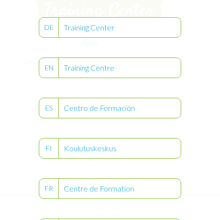
Training Center
DE
Akku
Der Inhalt dieser Seite ist nur am Ipad/ PC
Training Centre
EN
sichtbar.
Centro de Formación
ES
Koulutuskeskus
FI
Centre de Formation
FR
®
© Compat
2026