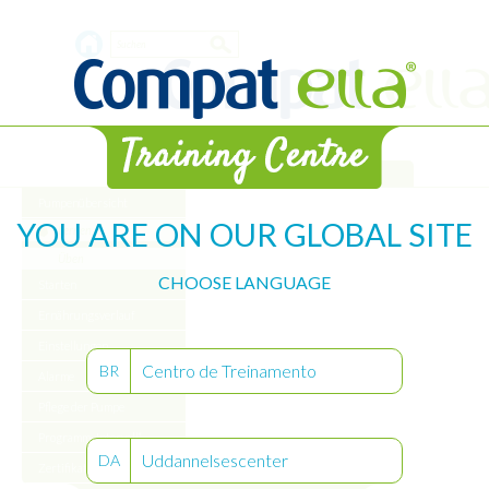
Skip
Search
to
main
form
content
WEB-Bibliothek
Pumpenübersicht
YOU ARE ON OUR GLOBAL SITE
Lernen
Üben
CHOOSE LANGUAGE
Starten
Ernährungsverlauf
Einstellungen
Centro de Treinamento
BR
Alarme
Pflege der Pumpe
Programm „Intervall“
Uddannelsescenter
DA
Zertifikat