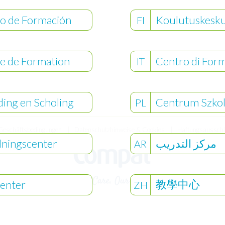
o de Formación
Koulutuskesk
FI
e de Formation
Centro di For
IT
ding en Scholing
Centrum Szko
PL
Geschäftsbedingungen
Datenschutzhinweise & Cookies
Haftungsaussch
dningscenter
مركز التدريب
AR
教學中心
enter
ZH