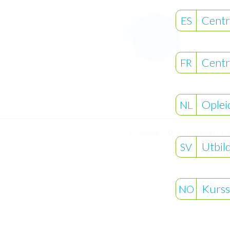
Centr
ES
Centr
FR
Oplei
NL
© Compat
2026
Kontakt
®
Utbil
SV
Kurss
NO