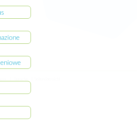
us
mazione
leniowe
luss
Sprache
Seitenübersicht