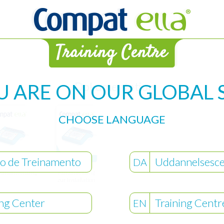
Dokumentation
U ARE ON OUR GLOBAL S
CHOOSE LANGUAGE
o de Treinamento
Uddannelsesce
DA
chsanweisung
Kurzanleitung
zur Installation
ing Center
Training Centr
EN