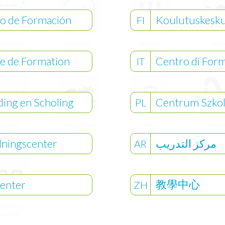
o de Formación
Koulutuskesk
FI
ahrungs-
Nahrungs-
30‐Tage‐
Ala
likation mit
applikation
Ernährungs-
e de Formation
Centro di For
elvolumen“
einstellen
verlauf
IT
ding en Scholing
Centrum Szko
PL
Pumpe
Kein Zufluss
Akku
Reinig
wartet
zur Pumpe
schwach
un
wart
dningscenter
مركز التدريب
AR
教學中心
enter
ZH
rogramm
Intervall“