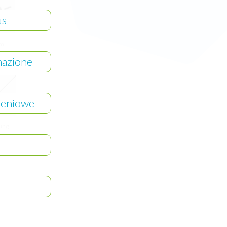
us
rm
mazione
leniowe
ung
d
ung