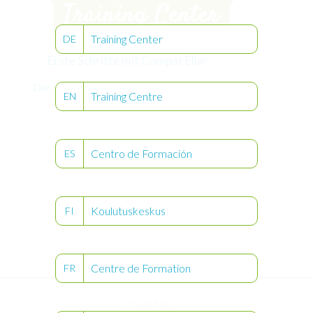
Training Center
DE
Erste Schritte mit Compat Ella
®
Der Inhalt dieser Seite ist nur am Ipad/ PC
Training Centre
EN
sichtbar.
Centro de Formación
ES
Koulutuskeskus
FI
Centre de Formation
FR
®
© Compat
2026