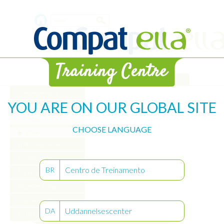
Skip
Search
to
main
form
content
WEB-Bibliothek
Pumpenübersicht
YOU ARE ON OUR GLOBAL SITE
Starten
Lernen
CHOOSE LANGUAGE
Üben
Ernährungsverlauf
Einstellungen
Centro de Treinamento
BR
Alarme
Pflege der Pumpe
Programm „Intervall“
Uddannelsescenter
DA
Zertifikat